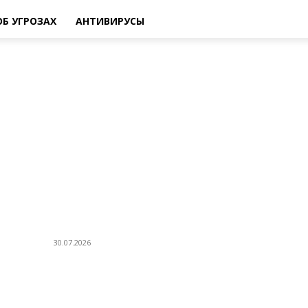
ОБ УГРОЗАХ
АНТИВИРУСЫ
POPULAR POSTS
P
Профессиональное выгорание бухгалтера:
Т
как справляться со стрессом и сохранять
Н
продуктивность
30.07.2026
О
А
Как выбрать семена кукурузы для
стабильного урожая на примере гибрида
НС-3033