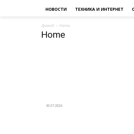
НОВОСТИ
ТЕХНИКА И ИНТЕРНЕТ
Домой
Home
Home
EDITOR PICKS
Профессиональное выгорание бухгалтера:
как справляться со стрессом и сохранять
продуктивность
30.07.2026
Как выбрать семена кукурузы для
стабильного урожая на примере гибрида
НС-3033