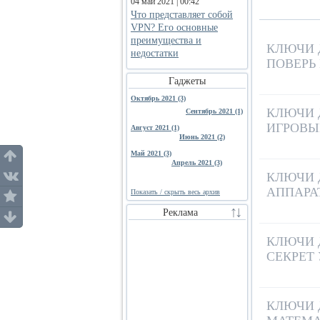
04 май 2021 | 00:42
Что представляет собой
VPN? Его основные
преимущества и
КЛЮЧИ Д
недостатки
ПОВЕРЬ
Гаджеты
Октябрь 2021 (3)
КЛЮЧИ 
Сентябрь 2021 (1)
ИГРОВЫ
Август 2021 (1)
Июнь 2021 (2)
Май 2021 (3)
Апрель 2021 (3)
КЛЮЧИ 
АППАРА
Показать / скрыть весь архив
Реклама
КЛЮЧИ 
СЕКРЕТ
КЛЮЧИ Д