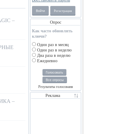
Восстановить пароль
Войти
Регистрация
GIC –
Опрос
Как часто обновлять
ключи?
Один раз в месяц
ЯРНЫЕ
Один раз в неделю
Два раза в неделю
Ежедневно
Голосовать
Все опросы
Результаты голосованя
Реклама
ИКА –