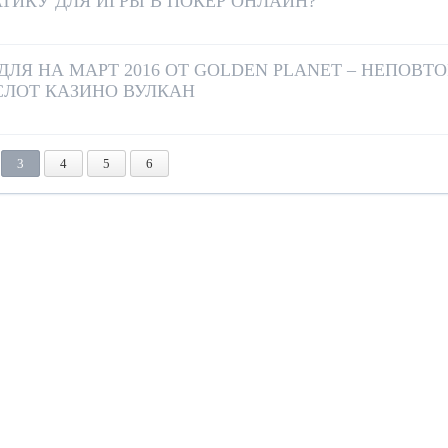
ТИКУ ДЛЯ ИГРЫ В ПОКЕР ОНЛАЙН?
ДЛЯ НА МАРТ 2016 ОТ GOLDEN PLANET – НЕПОВ
СЛОТ КАЗИНО ВУЛКАН
3
4
5
6