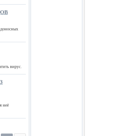
ДОВ
едоносных
атить вирус.
З
я неё