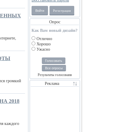
Восстановить пароль
Войти
Регистрация
МЕННЫХ
Опрос
Как Вам новый дизайн?
нтернете,
Отлично
Хорошо
Ужасно
ОТЫ
Голосовать
Все опросы
Результаты голосованя
лся громкий
Реклама
А 2018
ля каждого