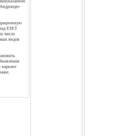
вышеуказанной
«Андроиде»
перационную
азад ESET
их число
овых видов
тановить
обновления
 вариант
кражи.