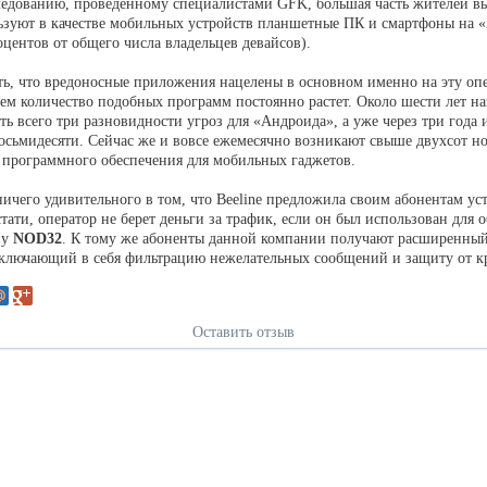
ледованию, проведенному специалистами GFK, большая часть жителей 
ьзуют в качестве мобильных устройств планшетные ПК и смартфоны на 
оцентов от общего числа владельцев девайсов).
ть, что вредоносные приложения нацелены в основном именно на эту о
чем количество подобных программ постоянно растет. Около шести лет н
ть всего три разновидности угроз для «Андроида», а уже через три года 
восьмидесяти. Сейчас же и вовсе ежемесячно возникают свыше двухсот н
 программного обеспечения для мобильных гаджетов.
ничего удивительного в том, что Beeline предложила своим абонентам ус
тати, оператор не берет деньги за трафик, если он был использован для 
 у
NOD32
. К тому же абоненты данной компании получают расширенный
ключающий в себя фильтрацию нежелательных сообщений и защиту от 
Оставить отзыв