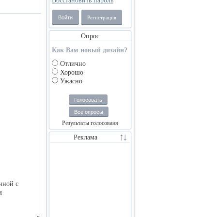
Восстановить пароль
Войти
Регистрация
Опрос
Как Вам новый дизайн?
Отлично
Хорошо
Ужасно
Голосовать
Все опросы
Результаты голосованя
Реклама
нной с
м