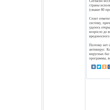
Согласно исс
страны испол
(свыше 80 пр
Стоит отмети
систему, при
удалось откры
возросло до 
вредоносного
Поэтому нет 
антивирус. Кс
вирусных баз
программы, в