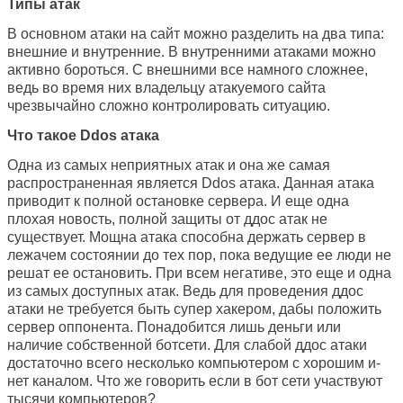
Типы атак
В основном атаки на сайт можно разделить на два типа:
внешние и внутренние. В внутренними атаками можно
активно бороться. С внешними все намного сложнее,
ведь во время них владельцу атакуемого сайта
чрезвычайно сложно контролировать ситуацию.
Что такое Ddos атака
Одна из самых неприятных атак и она же самая
распространенная является Ddos атака. Данная атака
приводит к полной остановке сервера. И еще одна
плохая новость, полной защиты от ддос атак не
существует. Мощна атака способна держать сервер в
лежачем состоянии до тех пор, пока ведущие ее люди не
решат ее остановить. При всем негативе, это еще и одна
из самых доступных атак. Ведь для проведения ддос
атаки не требуется быть супер хакером, дабы положить
сервер оппонента. Понадобится лишь деньги или
наличие собственной ботсети. Для слабой ддос атаки
достаточно всего несколько компьютером с хорошим и-
нет каналом. Что же говорить если в бот сети участвуют
тысячи компьютеров?