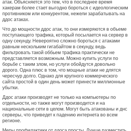
атак. Объясняется это тем, что в последнее время
хакерам более стает выгодно бороться с идеологическим
противником или конкурентом, нежели зарабатывать на
ддос атаках.
Что до мощности ддос атак, то они измеряются в объеме
поступающего трафика, который посылается на сервер в
одну секунду. Невероятно сложно бороться с атаками
равным нескольким гигабайтом в секунду, ведь
фильтровать такой оббьем трафика практически не
представляется возможным. Можно купить услуги по
борьбе с таким злом, но услуги обойдутся довольно
дорого. Одна плюс в том, что мощные атаки не длятся
чересчур долго. Однако для крупного коммерческого
сайта простой в один день может принести миллионные
убытки.
Ддос атаки производят не только на компьютеры по
отдельности, но также могут производится и на
национальные сети в целом. Могут быть атакованы и днс
серверы, что приведет к падению интернета во всем
регионе.
Меры профилактики от ддоса просты. Лучше разместить