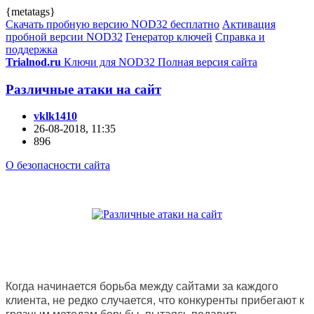
{metatags}
Скачать пробную версию NOD32 бесплатно
Активация
пробной версии NOD32
Генератор ключей
Справка и
поддержка
Trialnod.ru
Ключи для NOD32
Полная версия сайта
Различные атаки на сайт
vklk1410
26-08-2018, 11:35
896
О безопасности сайта
Когда начинается борьба между сайтами за каждого
клиента, не редко случается, что конкуренты прибегают к