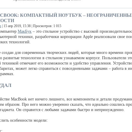
ACBOOK: КОМПАКТНЫЙ НОУТБУК – НЕОГРАНИЧЕННЫ
ОСТИ
в
| 15 апр 2019, 15:38 | Просмотров: 1 015
омпьютер
МакБук
– это стильное устройство с высокой производительно
ьютерной техники, разработчики корпорации Apple реализовали свое п
оких технологий.
e создан для современных творческих людей, которые много времени про
о развитые технологии в стильном узнаваемом корпусе. Пользователи эт
 техникой отмечают его возможности и удобство управления. Устройств
аритах, может легко справиться с повседневными задачами – работа в и
раммах.
УДАЛ
ойстве MacBook нет ничего лишнего, все компоненты и детали продуман
м образом. Про него можно уверенно сказать, что идеально сошлись пр
гаджета. Он справится с любыми задачами быстро и непринужденно.
слить особенности модели:
с;