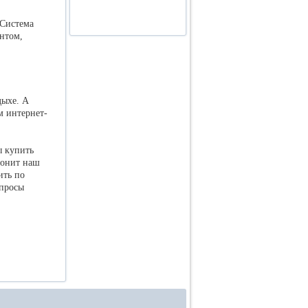
 Система
ентом,
дыхе. А
м интернет-
ы купить
вонит наш
ить по
опросы