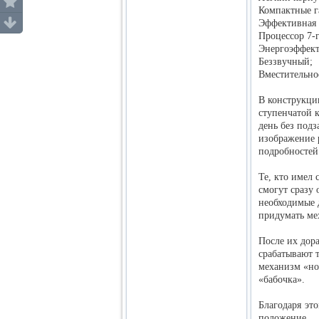
Компактные г
Эффективная 
Процессор 7-
Энергоэффект
Беззвучный;
Вместительно
В конструкци
ступенчатой 
день без под
изображение 
подробностей
Те, кто имел
смогут сразу 
необходимые 
придумать ме
После их дора
срабатывают 
механизм «но
«бабочка».
Благодаря эт
положение.