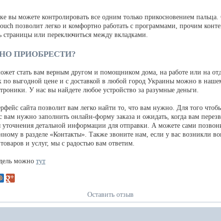
уке вы можете контролировать все одним только прикосновением пальца.
touch позволит легко и комфортно работать с программами, прочим конт
ь страницы или переключиться между вкладками.
НО ПРИОБРЕСТИ?
может стать вам верным другом и помощником дома, на работе или на от
к по выгодной цене и с доставкой в любой город Украины можно в наше
троники. У нас вы найдете любое устройство за разумные деньги.
рфейс сайта позволит вам легко найти то, что вам нужно. Для того чтоб
с вам нужно заполнить онлайн-форму заказа и ожидать, когда вам перез
я уточнения детальной информации для отправки. А можете сами позвон
нному в разделе «Контакты». Также звоните нам, если у вас возникли в
товаров и услуг, мы с радостью вам ответим.
одель можно
тут
Оставить отзыв