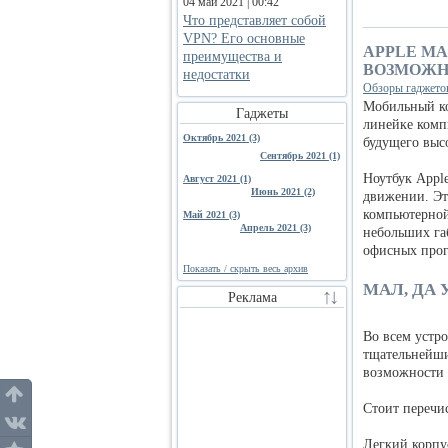
04 май 2021 | 00:42
Что представляет собой
VPN? Его основные
APPLE M
преимущества и
ВОЗМОЖН
недостатки
Обзоры гаджето
Мобильный к
Гаджеты
линейке комп
Октябрь 2021 (3)
будущего выс
Сентябрь 2021 (1)
Ноутбук Appl
Август 2021 (1)
Июнь 2021 (2)
движении. Эт
компьютерной
Май 2021 (3)
Апрель 2021 (3)
небольших габ
офисных прог
Показать / скрыть весь архив
МАЛ, ДА 
Реклама
Во всем устр
тщательнейши
возможности 
Стоит перечи
Легкий корпу