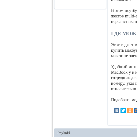
В этом ноутб
жестов multi-
перелистыват
ГДЕ МОЖ
Этот гаджет 
купить макбу
магазине элек
Удобный инте
MacBook у на
сотрудник дл
номеру, указа
относительно 
Подобрать м
{mylink}