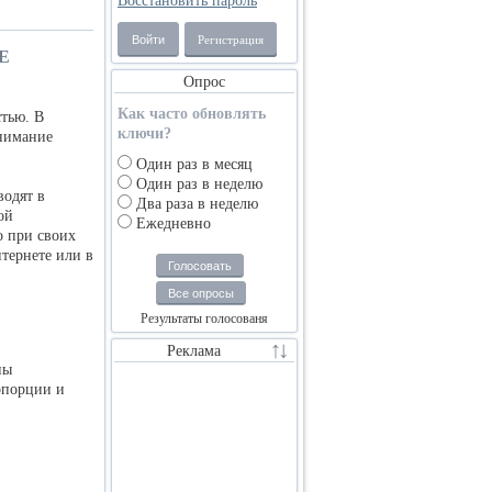
Восстановить пароль
Войти
Регистрация
Е
Опрос
Как часто обновлять
стью. В
ключи?
онимание
Один раз в месяц
Один раз в неделю
водят в
Два раза в неделю
ой
Ежедневно
о при своих
нтернете или в
Голосовать
Все опросы
Результаты голосованя
Реклама
ны
опорции и