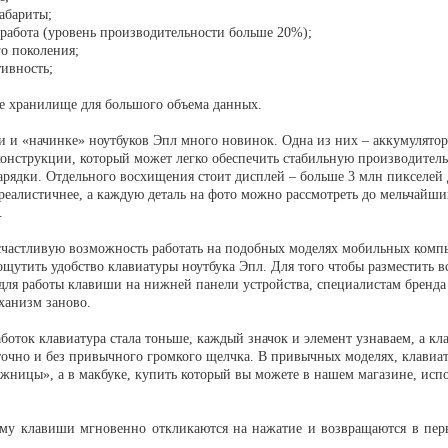
абариты;
работа (уровень производительности больше 20%);
го поколения;
ивность;
е хранилище для большого объема данных.
и и «начинке» ноутбуков Эпл много новинок. Одна из них – аккумулято
конструкции, который может легко обеспечить стабильную производитель
зарядки. Отдельного восхищения стоит дисплей – больше 3 млн пикселей
реалистичнее, а каждую деталь на фото можно рассмотреть до мельчайши
.
 счастливую возможность работать на подобных моделях мобильных комп
ощутить удобство клавиатуры ноутбука Эпл. Для того чтобы разместить в
для работы клавиши на нижней панели устройства, специалистам бренд
ханизм заново.
боток клавиатура стала тоньше, каждый значок и элемент узнаваем, а к
точно и без привычного громкого щелчка. В привычных моделях, клавиа
жницы», а в макбуке, купить который вы можете в нашем магазине, испо
ому клавиши мгновенно откликаются на нажатие и возвращаются в пер