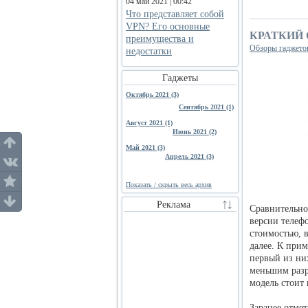
04 май 2021 | 00:42
Что представляет собой
VPN? Его основные
КРАТКИЙ 
преимущества и
Обзоры гаджето
недостатки
Гаджеты
Октябрь 2021 (3)
Сентябрь 2021 (1)
Август 2021 (1)
Июнь 2021 (2)
Май 2021 (3)
Апрель 2021 (3)
Показать / скрыть весь архив
Реклама
Сравнительно
версии телефо
стоимостью, 
далее. К прим
первый из ни
меньшим разр
модель стоит 
Заранее отмет