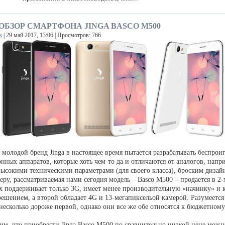
ОБЗОР СМАРТФОНА JINGA BASCO M500
в
| 29 май 2017, 13:06 | Просмотров: 766
 молодой бренд Jinga в настоящее время пытается разрабатывать беспро
нных аппаратов, которые хоть чем-то да и отличаются от аналогов, напр
высокими техническими параметрами (для своего класса), броским дизай
еру, рассматриваемая нами сегодня модель – Basco M500 – продается в 2-
х поддерживает только 3G, имеет менее производительную «начинку» и 
ешением, а второй обладает 4G и 13-мегапиксельой камерой. Разумеется
несколько дороже первой, однако они все же обе относятся к бюджетному
им, что приобрести Jinga Basco M500 по сравнительно низкой цене можн