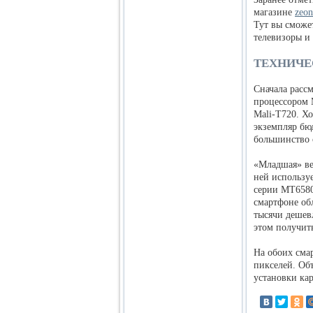
магазине
zeon
Тут вы сможе
телевизоры и
ТЕХНИЧЕ
Сначала расс
процессором 
Mali-T720. Х
экземпляр бю
большинство 
«Младшая» вер
ней используе
серии MT6580
смартфоне обл
тысячи дешев
этом получит
На обоих сма
пикселей. Об
установки ка