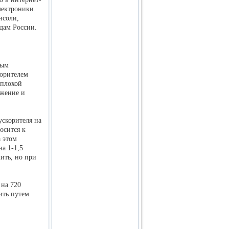
лектроники.
нсоли,
дам России.
ным
корителем
еплохой
ожение и
ускорителя на
осится к
 этом
на 1-1,5
ить, но при
 на 720
ить путем