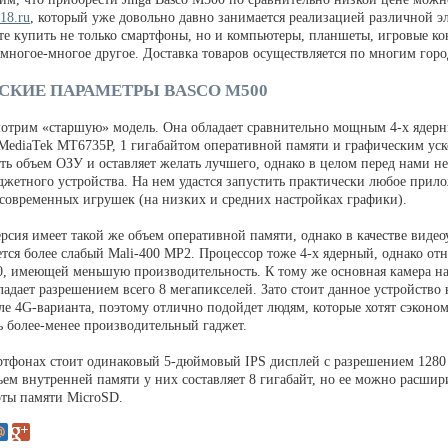
18.ru
, который уже довольно давно занимается реализацией различной э
те купить не только смартфоны, но и компьютеры, планшеты, игровые ко
 многое-многое другое. Доставка товаров осуществляется по многим горо
СКИЕ ПАРАМЕТРЫ BASCO M500
мотрим «старшую» модель. Она обладает сравнительно мощным 4-х ядер
MediaTek MT6735P, 1 гигабайтом оперативной памяти и графическим ус
оть объем ОЗУ и оставляет желать лучшего, однако в целом перед нами н
джетного устройства. На нем удастся запустить практически любое прил
современных игрушек (на низких и средних настройках графики).
сия имеет такой же объем оперативной памяти, однако в качестве видео
тся более слабый Mali-400 MP2. Процессор тоже 4-х ядерный, однако отн
, имеющей меньшую производительность. К тому же основная камера на
адает разрешением всего 8 мегапикселей. Зато стоит данное устройство 
ле 4G-варианта, поэтому отлично подойдет людям, которые хотят сэконом
ь более-менее производительный гаджет.
ртфонах стоит одинаковый 5-дюймовый IPS дисплей с разрешением 1280
ъем внутренней памяти у них составляет 8 гигабайт, но ее можно расшир
рты памяти MicroSD.