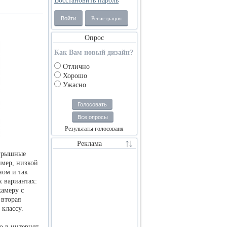
Восстановить пароль
Войти
Регистрация
Опрос
Как Вам новый дизайн?
Отлично
Хорошо
Ужасно
Голосовать
Все опросы
Результаты голосованя
Реклама
игрышные
имер, низкой
ном и так
х вариантах:
камеру с
 вторая
 классу.
о в интернет-