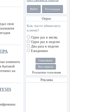
Восстановить пароль
Войти
Регистрация
Опрос
тдал свои
Как часто обновлять
 названия
ключи?
Сегодня
Один раз в месяц
Один раз в неделю
Два раза в неделю
ЕРА
Ежедневно
Голосовать
тью изменить
ия бытовой
Все опросы
оточено на
Результаты голосованя
Реклама
YSIS
ашифрованы