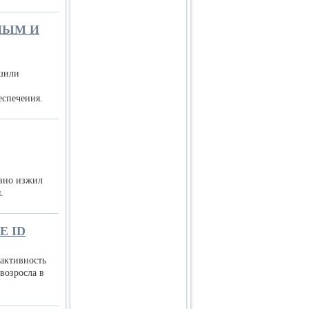
НЫМ И
ешили
еспечения.
авно изжил
.
E ID
активность
возросла в