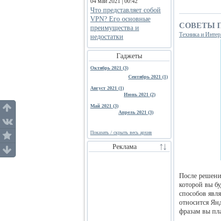
04 май 2021 | 00:42
Что представляет собой
VPN? Его основные
СОВЕТЫ 
преимущества и
Техника и Интер
недостатки
Гаджеты
Октябрь 2021 (3)
Сентябрь 2021 (1)
Август 2021 (1)
Июнь 2021 (2)
Май 2021 (3)
Апрель 2021 (3)
Показать / скрыть весь архив
Реклама
После решени
которой вы б
способов явл
относится Ян
фразам вы пл