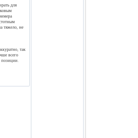
ирать для
сковым
римера
астотным
а тяжело, не
ккуратно, так
чше всего
е позиции.