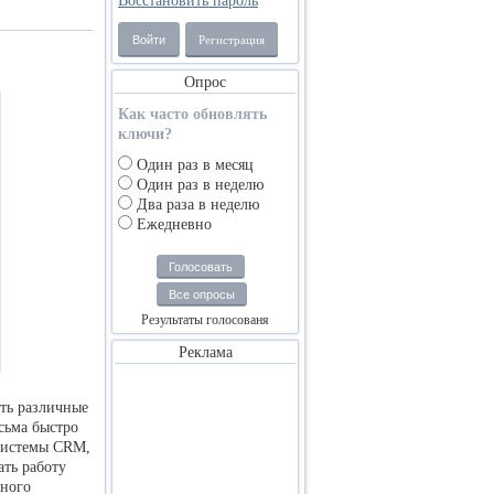
Восстановить пароль
Войти
Регистрация
Опрос
Как часто обновлять
ключи?
Один раз в месяц
Один раз в неделю
Два раза в неделю
Ежедневно
Голосовать
Все опросы
Результаты голосованя
Реклама
ть различные
сьма быстро
системы CRM,
ать работу
много