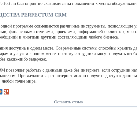
Perfectum благоприятно сказывается на повышении качества обслуживани
ЕСТВА PERFECTUM CRM
в одной программе совмещаются различные инструменты, позволяющие у
ми, финансовыми отчетами, проектами, информацией о клиентах, масс
ообщений и многими другими составляющими любого бизнеса.
ация доступна в одном месте. Современные системы способны хранить д
варам и услугам в одном месте, поэтому сотрудники могут получать нео
ез каких-либо задержек.
RM позволяет работать с данными даже без интернета, если сотрудник на
ьютером. При желании через интернет можно получить доступ к данным,
в любой точке мира.
Оставить отзыв