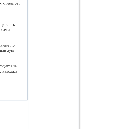
я клиентов.
правлять
овыми
анные по
бходимую
ходится за
 находясь