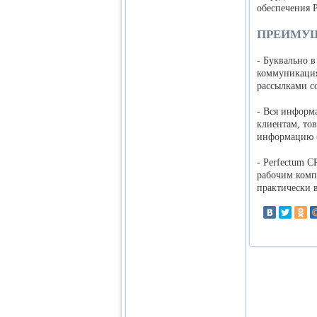
обеспечения 
ПРЕИМУЩ
- Буквально 
коммуникация
рассылками с
- Вся информ
клиентам, то
информацию б
- Perfectum C
рабочим комп
практически 