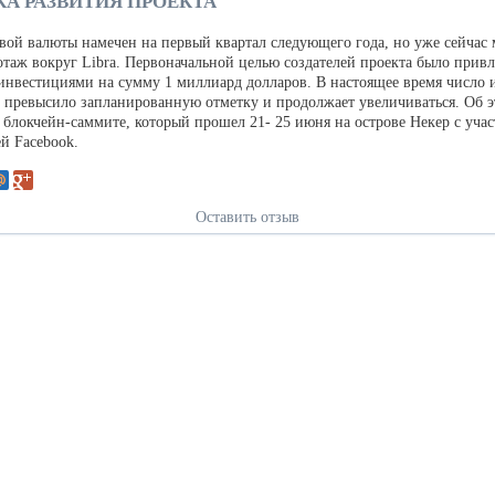
А РАЗВИТИЯ ПРОЕКТА
вой валюты намечен на первый квартал следующего года, но уже сейчас
отаж вокруг Libra. Первоначальной целью создателей проекта было привл
 инвестициями на сумму 1 миллиард долларов. В настоящее время число 
 превысило запланированную отметку и продолжает увеличиваться. Об э
 блокчейн-саммите, который прошел 21- 25 июня на острове Некер с уча
й Facebook.
Оставить отзыв