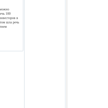
 можно
ечь 100
инвесторов в
том шла речь
стием