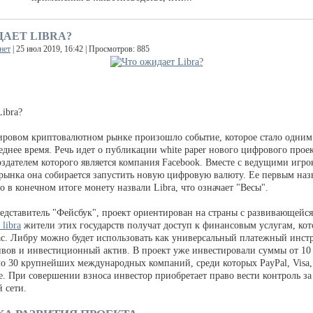
АЕТ LIBRA?
нет
| 25 июл 2019, 16:42 | Просмотров: 885
ibra?
ировом криптовалютном рынке произошло событие, которое стало одним
еднее время. Речь идет о публикации white paper нового цифрового прое
создателем которого является компания Facebook. Вместе с ведущими игр
рынка она собирается запустить новую цифровую валюту. Ее первым на
но в конечном итоге монету назвали Libra, что означает "Весы".
редставитель "Фейсбук", проект ориентирован на страны с развивающейс
 libra
жители этих государств получат доступ к финансовым услугам, кот
с. Либру можно будет использовать как универсальный платежный инст
ивов и инвестиционный актив. В проект уже инвестировали суммы от 1
ло 30 крупнейших международных компаний, среди которых PayPal, Visa,
е. При совершении взноса инвестор приобретает право вести контроль за
 сети.