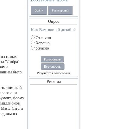
Восстановить пароль
Войти
Регистрация
Опрос
Как Вам новый дизайн?
Отлично
Хорошо
Ужасно
 из самых
Голосовать
кта "Либра"
оками
Все опросы
званием было
Результаты голосованя
Реклама
я экономикой.
орого они
румент, форму
0 миллионов
 MasterCard и
 одним из