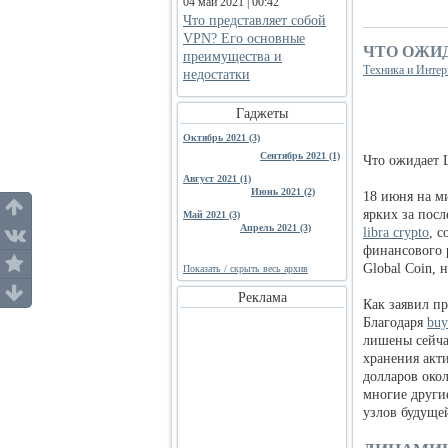
04 май 2021 | 00:42
Что представляет собой
VPN? Его основные
ЧТО ОЖИД
преимущества и
Техника и Интер
недостатки
Гаджеты
Октябрь 2021 (3)
Сентябрь 2021 (1)
Что ожидает L
Август 2021 (1)
Июнь 2021 (2)
18 июня на м
ярких за посл
Май 2021 (3)
Апрель 2021 (3)
libra crypto
, 
финансового 
Global Coin, 
Показать / скрыть весь архив
Реклама
Как заявил п
Благодаря
buy
лишены сейча
хранения акт
долларов око
многие други
узлов будущей