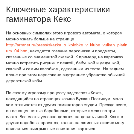
Ключевые характеристики
гаминатора Кекс
На основных символах этого игрового автомата, о котором
можно узнать больше на странице
http://armnet.ru/press/skazka_o_kolobke_v_klube_vulkan_platin
um_04.htm
, находятся главные персонажи и предметы,
связанные со знаменитой сказкой. К примеру, на карточках
можно встретить рисунки с печкой, бабушкой и дедушкой,
скалкой и самим колобком, сделанным из теста. На заднем
плане при этом нарисовано внутреннее убранство обычной
деревенской избы.
По своему игровому процессу видеослот «Кекс»,
находящийся на страницах казино Вулкан Платинум, мало
чем отличается от других гаминаторов студии. Прежде всего,
он оснащен пятью барабанами, которые имеют по три
слота. Все слоты условно делятся на девять линий. Как и в
других подобных проектах, только на активных линиях могут
появляться выигрышные сочетания карточек.