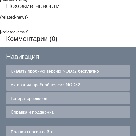
Похожие новости
{related-news}
[/related-news]
Комментарии (0)
Навигация
Скачать пробную версию NOD32 бесплатно
Активация пробной версии NOD32
Генератор ключей
Справка и поддержка
Полная версия сайта