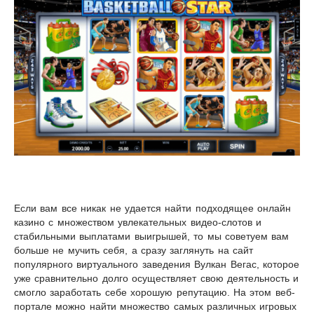
Если вам все никак не удается найти подходящее онлайн
казино с множеством увлекательных видео-слотов и
стабильными выплатами выигрышей, то мы советуем вам
больше не мучить себя, а сразу заглянуть на сайт
популярного виртуального заведения Вулкан Вегас, которое
уже сравнительно долго осуществляет свою деятельность и
смогло заработать себе хорошую репутацию. На этом веб-
портале можно найти множество самых различных игровых