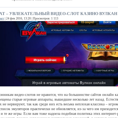
AT – УВЛЕКАТЕЛЬНЫЙ ВИДЕО-СЛОТ КАЗИНО ВУЛКАН
нет
| 24 фев 2016, 13:20 | Просмотров: 1 113
нникам видео-слотов не нравится, что на большинстве сайтов онлайн ка
мещены старые игровые аппараты, вышедшие несколько лет назад. Естест
 не нервируют, так как среди них есть весьма неплохая классика – игрок
 список эмуляторов практически не обновляется, из-за чего им приходитс
 и те же игры. Если вам тоже надоела подобная политика этих интернет-