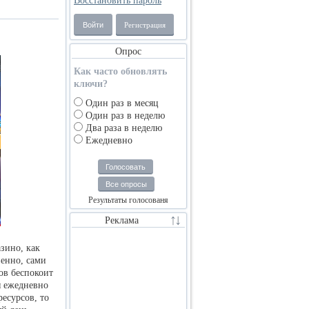
Восстановить пароль
Войти
Регистрация
Опрос
Как часто обновлять
ключи?
Один раз в месяц
Один раз в неделю
Два раза в неделю
Ежедневно
Голосовать
Все опросы
Результаты голосованя
Реклама
зино, как
венно, сами
ов беспокоит
я ежедневно
ресурсов, то