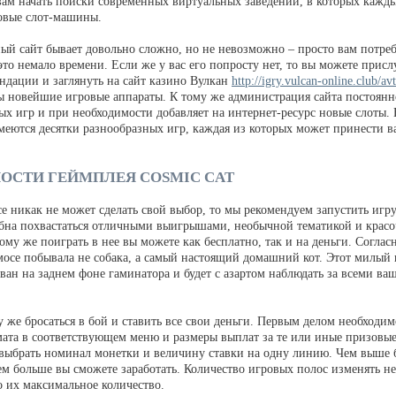
вам начать поиски современных виртуальных заведений, в которых кажд
овые слот-машины.
ый сайт бывает довольно сложно, но не невозможно – просто вам потреб
это немало времени. Если же у вас его попросту нет, то вы можете присл
ндации и заглянуть на сайт казино Вулкан
http://igry.vulcan-online.club/a
ы новейшие игровые аппараты. К тому же администрация сайта постоянно
ых игр и при необходимости добавляет на интернет-ресурс новые слоты. 
имеются десятки разнообразных игр, каждая из которых может принести 
ОСТИ ГЕЙМПЛЕЯ COSMIC CAT
е никак не может сделать свой выбор, то мы рекомендуем запустить игру
обна похвастаться отличными выигрышами, необычной тематикой и крас
ому же поиграть в нее вы можете как бесплатно, так и на деньги. Соглас
мосе побывала не собака, а самый настоящий домашний кот. Этот милы
ван на заднем фоне гаминатора и будет с азартом наблюдать за всеми в
у же бросаться в бой и ставить все свои деньги. Первым делом необходи
мата в соответствующем меню и размеры выплат за те или иные призовы
выбрать номинал монетки и величину ставки на одну линию. Чем выше б
ем больше вы сможете заработать. Количество игровых полос изменять нел
о их максимальное количество.