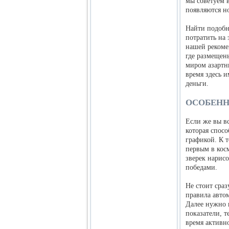
мы советуем 
появляются н
Найти подобн
потратить на 
нашей рекоме
где размещен
миром азартн
время здесь 
деньги.
ОСОБЕНН
Если же вы вс
которая спос
графикой. К т
первым в кос
зверек нарисо
победами.
Не стоит сраз
правила авто
Далее нужно 
показатели, т
время активн