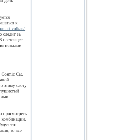
ый день
уется
ушаться к
vtomati-vulkan/
,
 следит за
В настоящее
вам немалые
 Cosmic Cat,
очной
но этому слоту
й пушистый
ашими
мо просмотреть
е комбинации.
удут эти
ьзя, то все