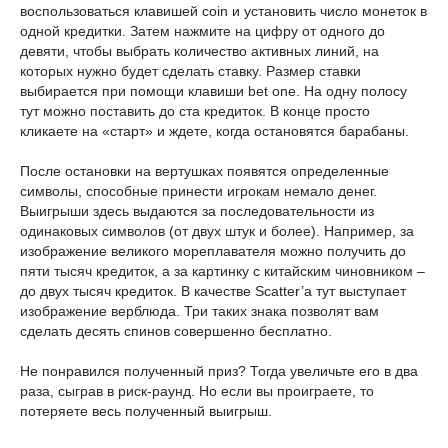
воспользоваться клавишей coin и установить число монеток в
одной кредитки. Затем нажмите на цифру от одного до
девяти, чтобы выбрать количество активных линий, на
которых нужно будет сделать ставку. Размер ставки
выбирается при помощи клавиши bet one. На одну полосу
тут можно поставить до ста кредиток. В конце просто
кликаете на «старт» и ждете, когда остановятся барабаны.
После остановки на вертушках появятся определенные
символы, способные принести игрокам немало денег.
Выигрыши здесь выдаются за последовательности из
одинаковых символов (от двух штук и более). Например, за
изображение великого мореплавателя можно получить до
пяти тысяч кредиток, а за картинку с китайским чиновником –
до двух тысяч кредиток. В качестве Scatter’а тут выступает
изображение верблюда. Три таких знака позволят вам
сделать десять спинов совершенно бесплатно.
Не понравился полученный приз? Тогда увеличьте его в два
раза, сыграв в риск-раунд. Но если вы проиграете, то
потеряете весь полученный выигрыш.