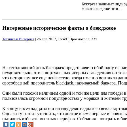
Кукуруза занимает лидир
животноводстве, пти...
Интересные исторические факты о блекджеке
Техника и Интернет
| 26 апр 2017, 16:49 | Просмотров: 735
На сегодняшний день блекджек представляет собой одну из на
неудивительно, что в виртуальных игорных заведениях он тоже
что историкам все еще неизвестно, когда именно возникла дан
своеобразный прародитель blackjack, называемый баккара. По
Они были похожи наличием одной и той же цели для победы в 
пользовалась огромной популярностью у моряков и жителей тру
К концу восемнадцатого и началу девятнадцатого века азартные
Однако тут стоит уточнить, что долгое время первые игровые з
пытались избегать местных шерифов. Сейчас же поиграть в б