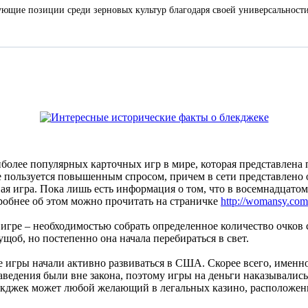
ующие позиции среди зерновых культур благодаря своей универсальност
иболее популярных карточных игр в мире, которая представлена
 пользуется повышенным спросом, причем в сети представлено о
ная игра. Пока лишь есть информация о том, что в восемнадцато
дробнее об этом можно прочитать на страничке
http://womansy.com/
игре – необходимостью собрать определенное количество очков
щоб, но постепенно она начала перебираться в свет.
 игры начали активно развиваться в США. Скорее всего, именно 
аведения были вне закона, поэтому игры на деньги наказывались
лекджек может любой желающий в легальных казино, расположен