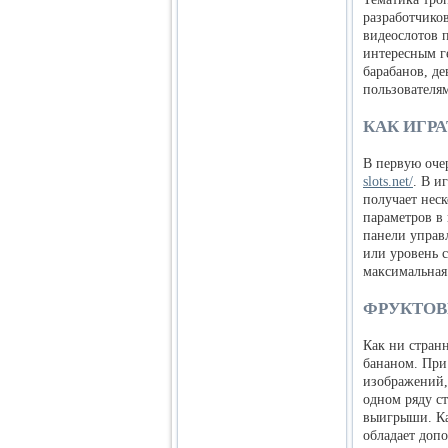
разработчико
видеослотов 
интересным г
барабанов, де
пользователям
КАК ИГРА
В первую очер
slots.net/
. В и
получает нес
параметров в
панели управ
или уровень 
максимальная 
ФРУКТОВ
Как ни стран
бананом. При
изображений, 
одном ряду с
выигрыши. Ка
обладает доп