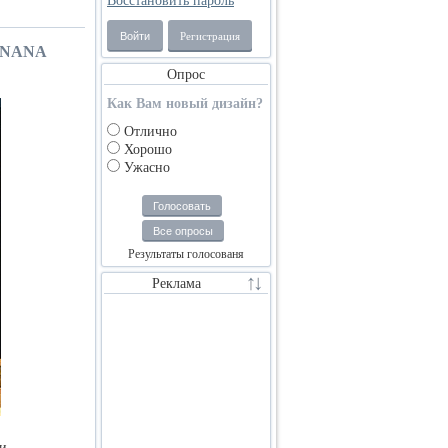
Восстановить пароль
Войти
Регистрация
ANANA
Опрос
Как Вам новый дизайн?
Отлично
Хорошо
Ужасно
Голосовать
Все опросы
Результаты голосованя
Реклама
ди