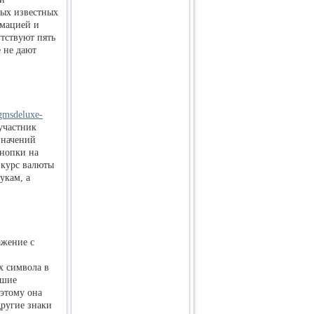
мых известных
имацией и
утствуют пять
е не дают
/gmsdeluxe-
участник
значений
кнопки на
 курс валюты
укам, а
ажение с
их символа в
ьшие
оэтому она
другие знаки