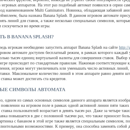
в игровых аппаратов. На этот раз подобный автомат появился в серии са
под наименованием Multi Gaminators. Новинка, обладающая забавной ан
еймплеем, была названа Banana Splash. В данном игровом автомате прис
вять линий для ставок, а также несколько специальных символов, которы
 соскучиться во время игры.
ТЬ В BANANA SPLASH?
едь игрокам необходимо запустить аппарат Banana Splash на сайте
http:/
гровом автомате доступен бесплатный режим, в рамках которого каждый 
колько тысяч единиц виртуальной валюты для совершения ставок. Выбор 
 игре происходит по стандартным правилам. Нажимая соответствующие 
ления, игроки могут увеличивать или уменьшать число активных линий,
ставки. Максимальное количество линий в этом аппарате равно девяти шт
ставка может достигать ста кредитов.
ЫЕ СИМВОЛЫ АВТОМАТА
но, одним из самых основных символов данного аппарата является изобр
 появлении на игровом поле в рамках одной активной линии пяти таких
ставка пользователей возрастает в девять тысяч раз. Даже за четыре так
тавка повышается в две с половиной тысячи раз, что также приносит бол
ртинка с бананом в этой игре также является специальным символом, п
олнительными возможностями. К примеру, она способна заменять собой 