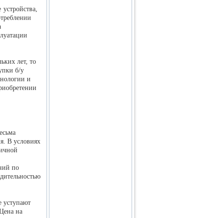
 устройства,
отреблении
а
плуатации
ьких лет, то
упки б/у
хнологии и
приобретении
есьма
я. В условиях
личной
ний по
одительностью
е уступают
Цена на