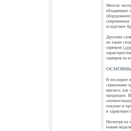
Многие частн
обладающие с
оборудование.
современных 
вследствие б
Другими слова
он также спо
серверов
Серв
характеристи
серверов на 
ОСНОВНЫ
В последнее 
серьезными т
кризиса, как
продукции. И
соответствую
покупке и пр
и характерис
Несмотря на т
новым моделя