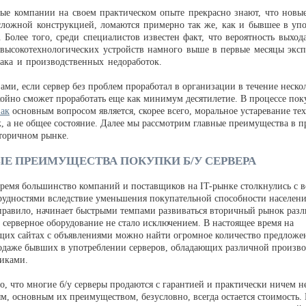
ые компании на своем практическом опыте прекрасно знают, что новые
ложной конструкцией, ломаются примерно так же, как и бывшее в уп
 Более того, среди специалистов известен факт, что вероятность выход
высокотехнологических устройств намного выше в первые месяцы экс
рака и производственных недоработок.
ми, если сервер без проблем проработал в организации в течение нескол
койно сможет проработать еще как минимум десятилетие. В процессе пок
ак
основным вопросом является, скорее всего, моральное устаревание те
к, а не общее состояние. Далее мы рассмотрим главные преимущества в 
вторичном рынке.
Е ПРЕИМУЩЕСТВА ПОКУПКИ Б/У СЕРВЕРА
время большинство компаний и поставщиков на IT-рынке столкнулись с в
рудностями вследствие уменьшения покупательной способности населени
 правило, начинает быстрыми темпами развиваться вторичный рынок раз
 серверное оборудование не стало исключением. В настоящее время на
щих сайтах с объявлениями можно найти огромное количество предложе
одаже бывших в употреблении серверов, обладающих различной произв
тиками.
о, что многие б/у серверы продаются с гарантией и практически ничем н
м, основным их преимуществом, безусловно, всегда остается стоимость. 