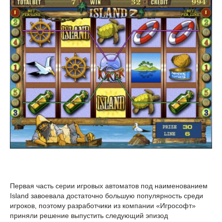
Первая часть серии игровых автоматов под наименованием
Island завоевала достаточно большую популярность среди
игроков, поэтому разработчики из компании «Игрософт»
приняли решение выпустить следующий эпизод