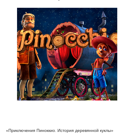
«Приключения Пиноккио. История деревянной куклы»