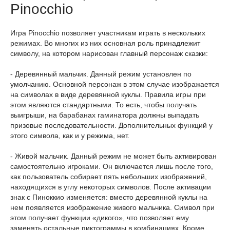
Pinocchio
Игра Pinocchio позволяет участникам играть в нескольких
режимах. Во многих из них основная роль принадлежит
символу, на котором нарисован главный персонаж сказки:
- Деревянный мальчик. Данный режим установлен по
умолчанию. Основной персонаж в этом случае изображается
на символах в виде деревянной куклы. Правила игры при
этом являются стандартными. То есть, чтобы получать
выигрыши, на барабанах гаминатора должны выпадать
призовые последовательности. Дополнительных функций у
этого символа, как и у режима, нет.
- Живой мальчик. Данный режим не может быть активирован
самостоятельно игроками. Он включается лишь после того,
как пользователь собирает пять небольших изображений,
находящихся в углу некоторых символов. После активации
знак с Пиноккио изменяется: вместо деревянной куклы на
нем появляется изображение живого мальчика. Символ при
этом получает функции «дикого», что позволяет ему
заменять остальные пиктограммы в комбинациях. Кроме