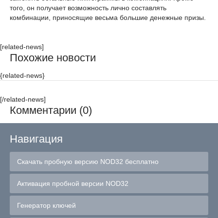
того, он получает возможность лично составлять
комбинации, приносящие весьма большие денежные призы.
[related-news]
Похожие новости
{related-news}
[/related-news]
Комментарии (0)
Навигация
Скачать пробную версию NOD32 бесплатно
Активация пробной версии NOD32
Генератор ключей