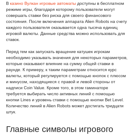
В
казино Вулкан игровые автоматы
доступны в бесплатном
режиме игры, благодаря которому пользователи могут
совершать ставки без риска для своего финансового
состояния. После включения аппарата Alien Robots на счету
каждого пользователя оказывается одна тысяча единиц
игровой валюты. Данные средства можно использовать для
ставок.
Перед тем как запускать вращение катушек игрокам
необходимо указывать значения для некоторых параметров,
которые оказывают влияние на сумму общей ставки в
раунде. К примеру, к таким параметрам относится курс
валюты, который регулируется с помощью кнопок с плюсом
и минусом, находящиеся с правой и левой стороны от
надписи Coin Value. Кроме того, в этом гаминаторе
требуется выбирать число активных линий с помощью
кнопки Lines и уровень ставки с помощью кнопки Bet Level.
Количество линий в Alien Robots может достигать тридцати
штук.
Главные символы игрового