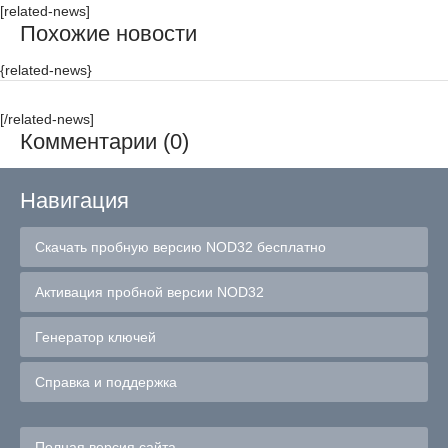
[related-news]
Похожие новости
{related-news}
[/related-news]
Комментарии (0)
Навигация
Скачать пробную версию NOD32 бесплатно
Активация пробной версии NOD32
Генератор ключей
Справка и поддержка
Полная версия сайта