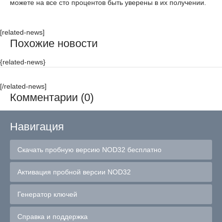
можете на все сто процентов быть уверены в их получении.
[related-news]
Похожие новости
{related-news}
[/related-news]
Комментарии (0)
Навигация
Скачать пробную версию NOD32 бесплатно
Активация пробной версии NOD32
Генератор ключей
Справка и поддержка