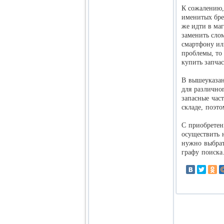
К сожалению,
именитых брен
же идти в маг
заменить сло
смартфону ил
проблемы, то 
купить запча
В вышеуказан
для различно
запасные час
складе, поэт
С приобретен
осуществить 
нужно выбрат
графу поиска