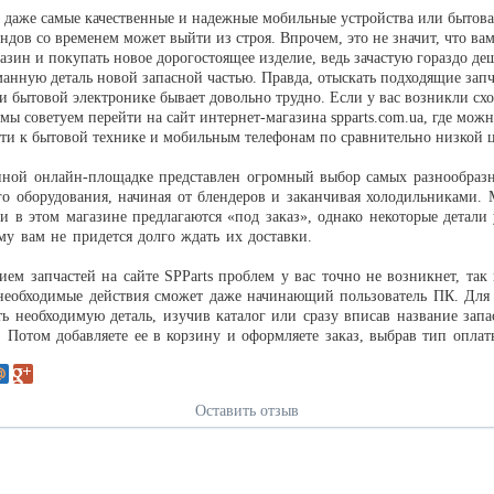
 даже самые качественные и надежные мобильные устройства или бытова
дов со временем может выйти из строя. Впрочем, это не значит, что ва
азин и покупать новое дорогостоящее изделие, ведь зачастую гораздо де
манную деталь новой запасной частью. Правда, отыскать подходящие запч
и бытовой электронике бывает довольно трудно. Если у вас возникли сх
мы советуем перейти на сайт интернет-магазина spparts.com.ua, где мож
сти к бытовой технике и мобильным телефонам по сравнительно низкой ц
ной онлайн-площадке представлен огромный выбор самых разнообразн
го оборудования, начиная от блендеров и заканчивая холодильниками.
ти в этом магазине предлагаются «под заказ», однако некоторые детали
ому вам не придется долго ждать их доставки.
ием запчастей на сайте SPParts проблем у вас точно не возникнет, так 
необходимые действия сможет даже начинающий пользователь ПК. Для 
ь необходимую деталь, изучив каталог или сразу вписав название запа
. Потом добавляете ее в корзину и оформляете заказ, выбрав тип оплат
Оставить отзыв