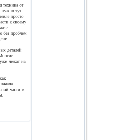
я техника от
м нужно тут
шевле просто
асти к своему
ожие
но без проблем
ене.
ых деталей
 Многие
 уже лежат на
как
начала
сной части в
ы.