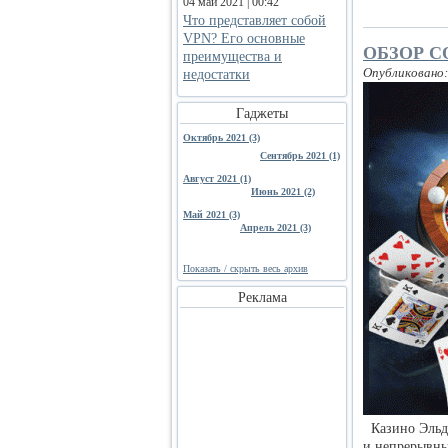
04 май 2021 | 00:42
Что представляет собой
VPN? Его основные
ОБЗОР С
преимущества и
Опубликовано:
недостатки
Гаджеты
Октябрь 2021 (3)
Сентябрь 2021 (1)
Август 2021 (1)
Июнь 2021 (2)
Май 2021 (3)
Апрель 2021 (3)
Показать / скрыть весь архив
Реклама
Казино Эльдо
и непрерывны