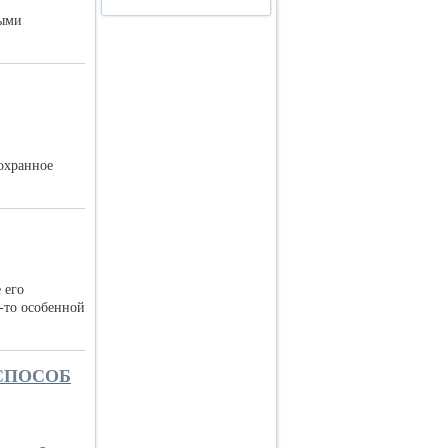
выми
охранное
 его
-то особенной
 СПОСОБ