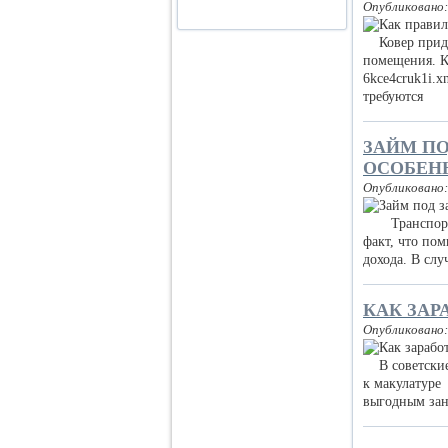
Опубликовано:
Ковер придае
помещения. К 
6kce4cruk1i.x
требуются
ЗАЙМ ПО
ОСОБЕН
Опубликовано:
Транспортном
факт, что по
дохода. В слу
КАК ЗАР
Опубликовано:
В советские 
к макулатуре 
выгодным заня