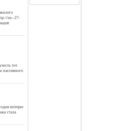
 жилого
p://xn--27-
льцев
честь тот
м пассивного
одня интерес
ажа стала