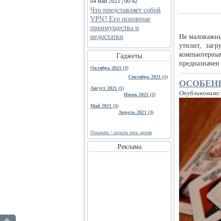
04 май 2021 | 00:42
Что представляет собой
VPN? Его основные
преимущества и
недостатки
Не маловажны
утилит, заг
компьютерны
Гаджеты
предназначен
Октябрь 2021 (3)
Сентябрь 2021 (1)
ОСОБЕН
Август 2021 (1)
Опубликовано:
Июнь 2021 (2)
Май 2021 (3)
Апрель 2021 (3)
Показать / скрыть весь архив
Реклама