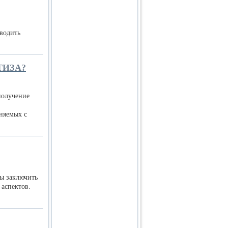
 водить
ТИЗА?
получение
лняемых с
ы заключить
 аспектов.