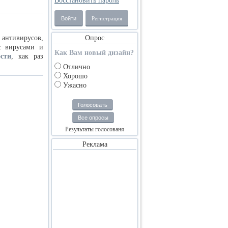
Восстановить пароль
Войти
Регистрация
 антивирусов,
Опрос
с вирусами и
Как Вам новый дизайн?
сти
, как раз
Отлично
Хорошо
Ужасно
Голосовать
Все опросы
Результаты голосованя
Реклама