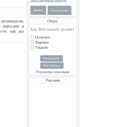
Восстановить пароль
Войти
Регистрация
 антивирусов,
Опрос
с вирусами и
Как Вам новый дизайн?
сти
, как раз
Отлично
Хорошо
Ужасно
Голосовать
Все опросы
Результаты голосованя
Реклама