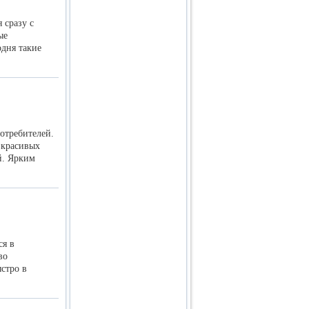
 сразу с
ые
одня такие
отребителей.
 красивых
й. Ярким
ся в
во
стро в