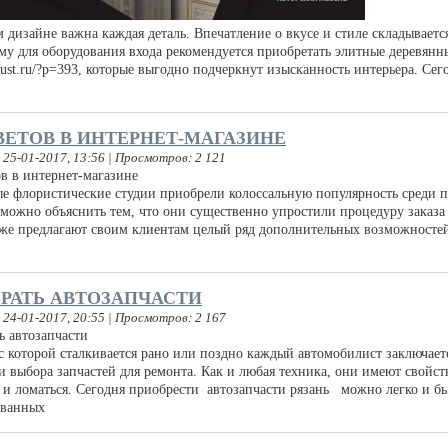
дизайне важна каждая деталь. Впечатление о вкусе и стиле складывается
ому для оборудования входа рекомендуется приобретать элитные деревянн
foust.ru/?p=393, которые выгодно подчеркнут изысканность интерьера. Сег
ВЕТОВ В ИНТЕРНЕТ-МАГАЗИНЕ
 25-01-2017, 13:56 | Просмотров: 2 121
флористические студии приобрели колоссальную популярность среди п
а можно объяснить тем, что они существенно упростили процедуру заказа
акже предлагают своим клиентам целый ряд дополнительных возможносте
РАТЬ АВТОЗАПЧАСТИ
 24-01-2017, 20:55 | Просмотров: 2 167
которой сталкивается рано или поздно каждый автомобилист заключает
и выбора запчастей для ремонта. Как и любая техника, они имеют свойст
 и ломаться. Сегодня приобрести автозапчасти рязань можно легко и бы
ованных