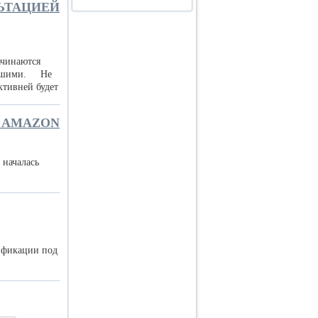
ЬТАЦИЕЙ
ачинаются
лучшими. Не
ктивней будет
 AMAZON
 началась
ификации под