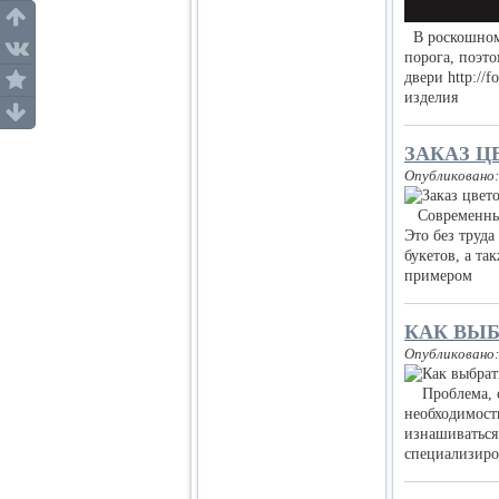
В роскошном 
порога, поэт
двери http://
изделия
ЗАКАЗ Ц
Опубликовано:
Современные 
Это без труд
букетов, а т
примером
КАК ВЫБ
Опубликовано:
Проблема, с 
необходимост
изнашиваться
специализир