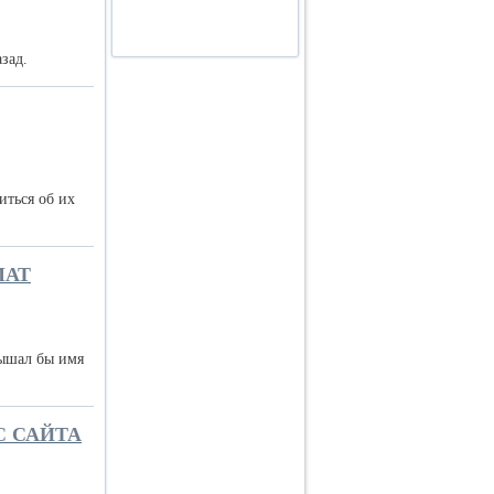
назад.
иться об их
МАТ
лышал бы имя
С САЙТА